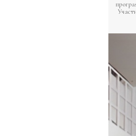
програ
Участ