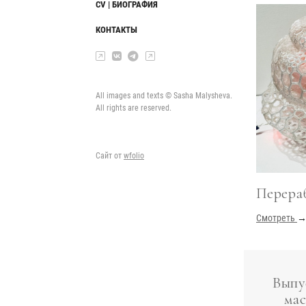
CV | БИОГРАФИЯ
КОНТАКТЫ
All images and texts © Sasha Malysheva.
All rights are reserved.
Сайт от
wfolio
Перера
Смотреть
Выпу
мас